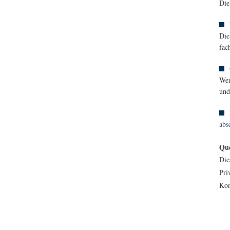
Die
Die
fac
Wen
und
abs
Que
Die
Pri
Kon